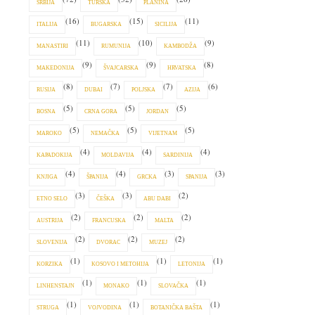
SRBIJA
TURSKA
PLANINA
(16)
(15)
(11)
ITALIJA
BUGARSKA
SICILIJA
(11)
(10)
(9)
MANASTIRI
RUMUNIJA
KAMBODŽA
(9)
(9)
(8)
MAKEDONIJA
ŠVAJCARSKA
HRVATSKA
(8)
(7)
(7)
(6)
RUSIJA
DUBAI
POLJSKA
AZIJA
(5)
(5)
(5)
BOSNA
CRNA GORA
JORDAN
(5)
(5)
(5)
MAROKO
NEMAČKA
VIJETNAM
(4)
(4)
(4)
KAPADOKIJA
MOLDAVIJA
SARDINIJA
(4)
(4)
(3)
(3)
KNJIGA
ŠPANIJA
GRCKA
SPANIJA
(3)
(3)
(2)
ETNO SELO
ČEŠKA
ABU DABI
(2)
(2)
(2)
AUSTRIJA
FRANCUSKA
MALTA
(2)
(2)
(2)
SLOVENIJA
DVORAC
MUZEJ
(1)
(1)
(1)
KORZIKA
KOSOVO I METOHIJA
LETONIJA
(1)
(1)
(1)
LINHENSTAJN
MONAKO
SLOVAČKA
(1)
(1)
(1)
STRUGA
VOJVODINA
BOTANIČKA BAŠTA