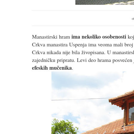
-
ima nekoliko osobenosti
Manastirski hram
koj
Crkva manastira Uspenja ima veoma mali broj 
Crkva nikada nije bila živopisana. U manastir
zajedničku pripratu. Levi deo hrama posvećen
efeskih mučenika
.