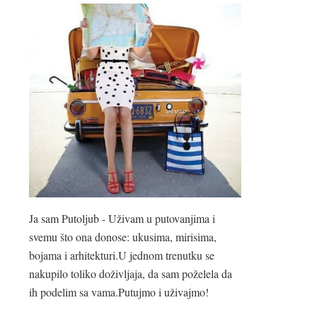
Ja sam Putoljub - Uživam u putovanjima i
svemu što ona donose: ukusima, mirisima,
bojama i arhitekturi.U jednom trenutku se
nakupilo toliko doživljaja, da sam poželela da
ih podelim sa vama.Putujmo i uživajmo!