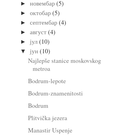
новембар
(5)
►
октобар
(5)
►
септембар
(4)
►
август
(4)
►
јул
(10)
►
јун
(10)
▼
Najlepše stanice moskovskog
metroa
Bodrum-lepote
Bodrum-znamenitosti
Bodrum
Plitvička jezera
Manastir Uspenje