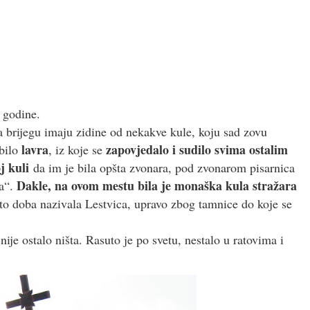
 godine.
a brijegu imaju zidine od nekakve kule, koju sad zovu
lavra
zapovjedalo i sudilo svima ostalim
bilo
, iz koje se
j kuli
da im je bila opšta zvonara, pod zvonarom pisarnica
Dakle, na ovom mestu bila je monaška kula stražara
ca“.
to doba nazivala Lestvica, upravo zbog tamnice do koje se
ije ostalo ništa. Rasuto je po svetu, nestalo u ratovima i