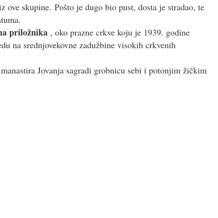
iz ove skupine. Pošto je dugo bio pust, dosta je stradao, te
atuma.
ma priložnika
, oko prazne crkve koju je 1939. godine
edu na srednjovekovne zadužbine visokih crkvenih
 manastira Jovanja sagradi grobnicu sebi i potonjim žičkim