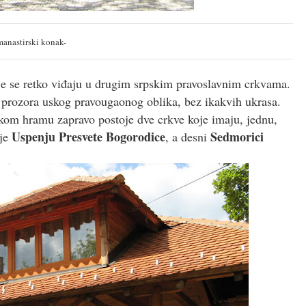
manastirski konak-
e se retko viđaju u drugim srpskim pravoslavnim crkvama.
prozora uskog pravougaonog oblika, bez ikakvih ukrasa.
skom hramu zapravo postoje dve crkve koje imaju, jednu,
Uspenju Presvete Bogorodice
Sedmorici
 je
, a desni