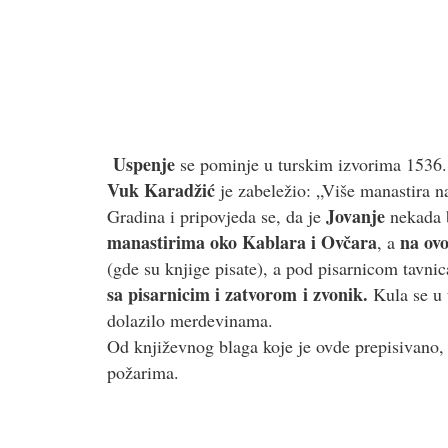
Uspenje
se pominje u turskim izvorima 1536.
Vuk Karadžić
je zabeležio: „Više manastira n
Jovanje
Gradina i pripovjeda se, da je
nekada 
manastirima oko Kablara i Ovčara
na ovo
, a
(gde su knjige pisate), a pod pisarnicom tavni
sa pisarnicim i zatvorom i zvonik.
Kula se u 
dolazilo merdevinama.
Od književnog blaga koje je ovde prepisivano, n
požarima.