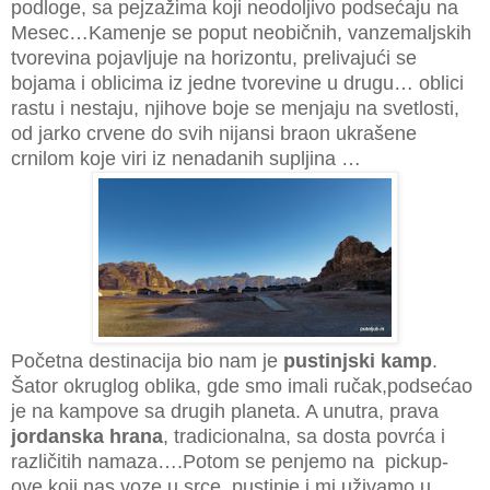
podloge, sa pejzažima koji neodoljivo podsećaju na
Mesec…Kamenje se poput neobičnih, vanzemaljskih
tvorevina pojavljuje na horizontu, prelivajući se
bojama i oblicima iz jedne tvorevine u drugu… oblici
rastu i nestaju, njihove boje se menjaju na svetlosti,
od jarko crvene do svih nijansi braon ukrašene
crnilom koje viri iz nenadanih supljina …
Početna destinacija bio nam je
pustinjski kamp
.
Šator okruglog oblika, gde smo imali ručak,podsećao
je na kampove sa drugih planeta. A unutra, prava
jordanska hrana
, tradicionalna, sa dosta povrća i
različitih namaza….Potom se penjemo na pickup-
ove koji nas voze u srce pustinje i mi uživamo u