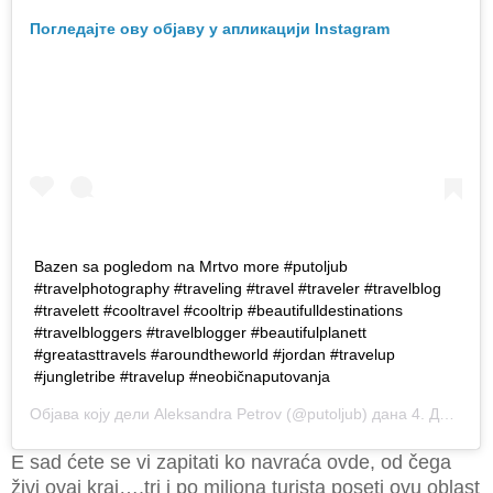
Погледајте ову објаву у апликацији Instagram
Bazen sa pogledom na Mrtvo more #putoljub
#travelphotography #traveling #travel #traveler #travelblog
#travelett #cooltravel #cooltrip #beautifulldestinations
#travelbloggers #travelblogger #beautifulplanett
#greatasttravels #aroundtheworld #jordan #travelup
#jungletribe #travelup #neobičnaputovanja
Објава коју дели
Aleksandra Petrov
(@putoljub) дана
4. Дец 2018. у 10:14 PST
E sad ćete se vi zapitati ko navraća ovde, od čega
živi ovaj kraj….tri i po miliona turista poseti ovu oblast