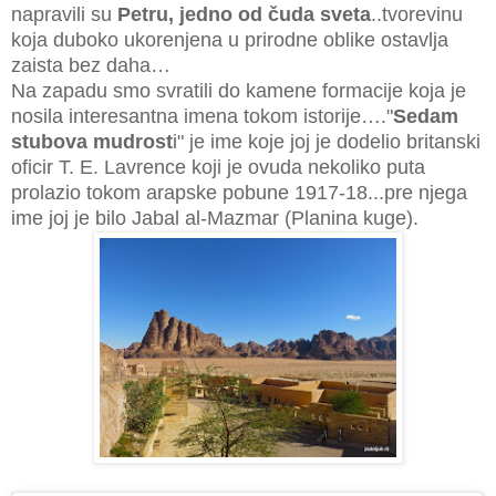
napravili su
Petru, jedno od čuda sveta
..tvorevinu
koja duboko ukorenjena u prirodne oblike ostavlja
zaista bez daha…
Na zapadu smo svratili do kamene formacije koja je
nosila interesantna imena tokom istorije…."
Sedam
stubova mudrost
i" je ime koje joj je dodelio britanski
oficir T. E. Lavrence koji je ovuda nekoliko puta
prolazio tokom arapske pobune 1917-18...pre njega
ime joj je bilo Jabal al-Mazmar (Planina kuge).