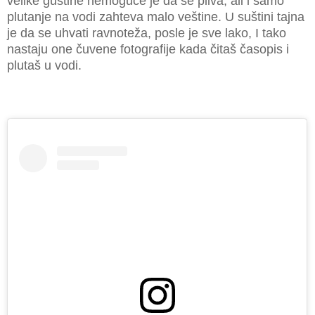
velike gustine nemoguće je da se pliva, ali i samo
plutanje na vodi zahteva malo veštine. U suštini tajna
je da se uhvati ravnoteža, posle je sve lako, I tako
nastaju one čuvene fotografije kada čitaš časopis i
plutaš u vodi.