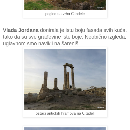
pogled sa vrha Citadele
Vlada Jordana
donirala je istu boju fasada svih kuća,
tako da su sve građevine iste boje. Neobično izgleda,
uglavnom smo navikli na šareniš.
ostaci antičkih hramova na Citadeli