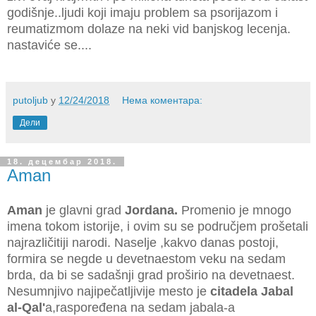
godišnje..ljudi koji imaju problem sa psorijazom i
reumatizmom dolaze na neki vid banjskog lecenja.
nastaviće se....
putoljub
у
12/24/2018
Нема коментара:
Дели
18. децембар 2018.
Aman
Aman
je glavni grad
Jordana.
P
romenio je mnogo
imena tokom istorije, i ovim su se područjem prošetali
najrazličitiji narodi. Naselje ,kakvo danas postoji,
formira se negde u devetnaestom veku na sedam
brda, da bi se sadašnji grad proširio na devetnaest.
Nesumnjivo najipečatljivije mesto je
citadela Jabal
al-Qal'
a,raspoređena na sedam jabala-a