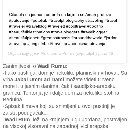
Citadela na jednom od brda na kojima se Aman proteze
#putovanje #putoljub #travelphotography #traveling #travel
#traveler #travelblog #travelett #cooltravel #cooltrip
#beautifulldestinations #travelbloggers #travelblogger
#beautifulplanett #greatasttravels #aroundtheworld #jordan
#travelup #jungletribe #travelup #neobicnaputovanja
Објава коју дели
Aleksandra Petrov
(@putoljub) дана
28. Нов 2018. у 9:11 PST
Zanimljivosti o
Wadi Rumu
:
-I ako pustinja, dom je nekoliko planinskih vrhova.. Sa
vrha
Jabal Umm ad Dami
možete videti Crveno
more i, u jasnim danima, čak i saudijsko-arapsku
granicu. Teritorija je i dalje dom za nekoliko stotina
Beduina.
-Spisak filmova koji su snimljeni u ovoj pustinji je
zaista podugačak...
-
Wadi Rum
leži na krajnjem jugu Jordana, postavljen
na visokoj visoravni na zapadnoj ivici arapske