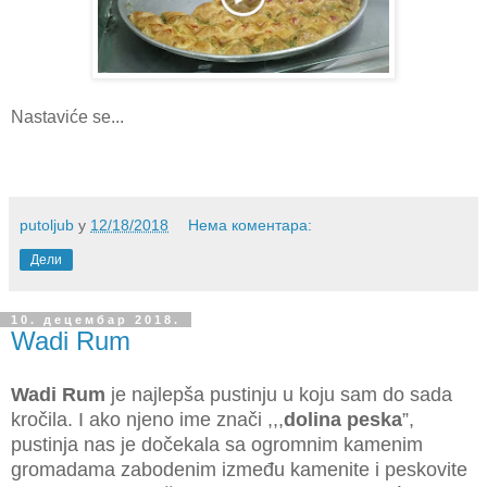
Nastaviće se...
putoljub
у
12/18/2018
Нема коментара:
Дели
10. децембар 2018.
Wadi Rum
Wadi Rum
je najlepša pustinju u koju sam do sada
kročila. I ako njeno ime znači ,,,
dolina peska
”,
pustinja nas je dočekala sa ogromnim kamenim
gromadama zabodenim između kamenite i peskovite