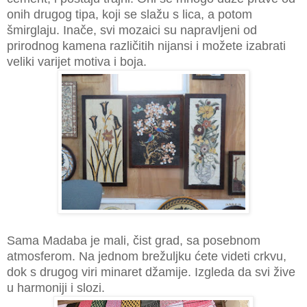
onih drugog tipa, koji se slažu s lica, a potom
šmirglaju. Inače, svi mozaici su napravljeni od
prirodnog kamena različitih nijansi i možete izabrati
veliki varijet
motiva i boja.
Sama Madaba je mali, čist grad, sa posebnom
atmosferom. Na jednom brežuljku ćete videti crkvu,
dok s drugog viri minaret džamije. Izgleda da svi žive
u harmoniji i slozi.