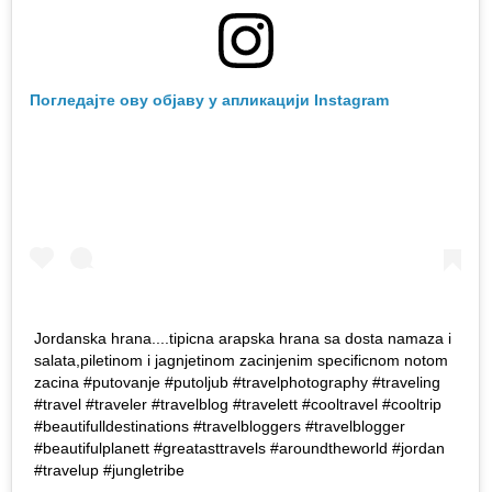
Погледајте ову објаву у апликацији Instagram
Jordanska hrana....tipicna arapska hrana sa dosta namaza i
salata,piletinom i jagnjetinom zacinjenim specificnom notom
zacina #putovanje #putoljub #travelphotography #traveling
#travel #traveler #travelblog #travelett #cooltravel #cooltrip
#beautifulldestinations #travelbloggers #travelblogger
#beautifulplanett #greatasttravels #aroundtheworld #jordan
#travelup #jungletribe