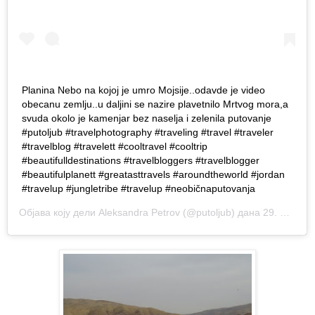
Planina Nebo na kojoj je umro Mojsije..odavde je video
obecanu zemlju..u daljini se nazire plavetnilo Mrtvog mora,a
svuda okolo je kamenjar bez naselja i zelenila putovanje
#putoljub #travelphotography #traveling #travel #traveler
#travelblog #travelett #cooltravel #cooltrip
#beautifulldestinations #travelbloggers #travelblogger
#beautifulplanett #greatasttravels #aroundtheworld #jordan
#travelup #jungletribe #travelup #neobičnaputovanja
Објава коју дели
Aleksandra Petrov
(@putoljub) дана
29. Нов 2018. у 2:54 PST