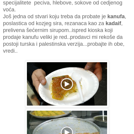
specijalitete peciva, hlebove, sokove od cedjenog
voća.
Još jedna od stvari koju treba da probate je
kanufa
,
poslastica od kozjeg sira, rezanaca kao za
kadaif
,
prelivena šećernim sirupom..ispred kioska koji
prodaje kanufu veliki je red..prodavci mi rekoše da
postoji turska i palestinska verzija...probajte ih obe,
vredi..