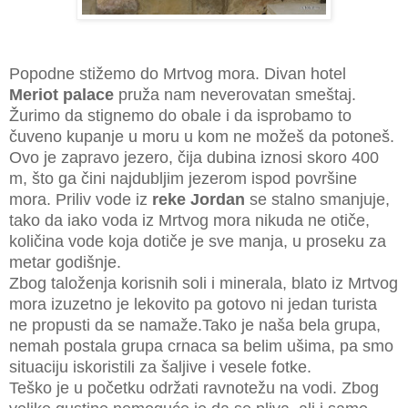
Popodne stižemo do Mrtvog mora. Divan hotel
Meriot palace
pruža nam neverovatan smeštaj.
Žurimo da stignemo do obale i da isprobamo to
čuveno kupanje u moru u kom ne možeš da potoneš.
Ovo je zapravo jezero, čija dubina iznosi skoro 400
m, što ga čini najdubljim jezerom ispod površine
mora. Priliv vode iz
reke Jordan
se stalno smanjuje,
tako da iako voda iz Mrtvog mora nikuda ne otiče,
količina vode koja dotiče je sve manja, u proseku za
metar godišnje.
Zbog taloženja korisnih soli i minerala, blato iz Mrtvog
mora izuzetno je lekovito pa gotovo ni jedan turista
ne propusti da se namaže.Tako je naša bela grupa,
nemah postala grupa crnaca sa belim ušima, pa smo
situaciju iskoristili za šaljive i vesele fotke.
Teško je u početku održati ravnotežu na vodi. Zbog