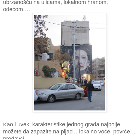
ubrzanošću na ulicama, lokalnom hranom,
odećom….
Kao i uvek, karakteristike jednog grada najbolje
možete da zapazite na pijaci…lokalno voće, povrće…
prodavci