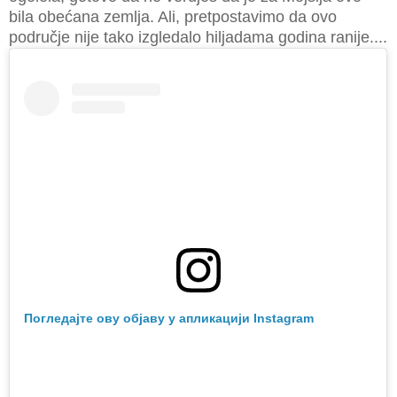
bila obećana zemlja. Ali, pretpostavimo da ovo
područje nije tako izgledalo hiljadama godina ranije....
Погледајте ову објаву у апликацији Instagram