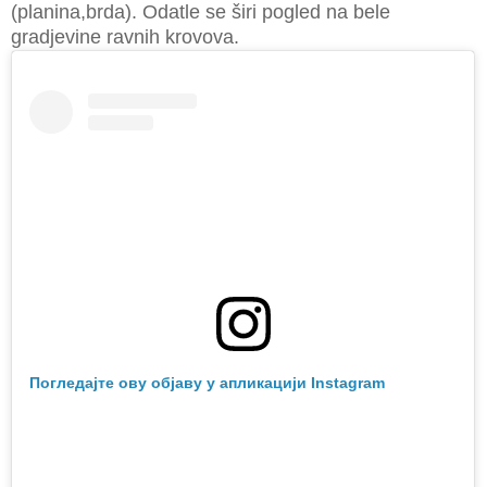
(planina,brda). Odatle se širi pogled na bele
gradjevine ravnih krovova.
Погледајте ову објаву у апликацији Instagram