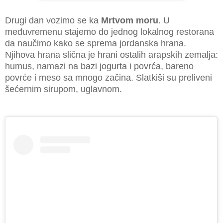
Drugi dan vozimo se ka
Mrtvom moru
. U
međuvremenu stajemo do jednog lokalnog restorana
da naučimo kako se sprema jordanska hrana.
Njihova hrana slična je hrani ostalih arapskih zemalja:
humus, namazi na bazi jogurta i povrća, bareno
povrće i meso sa mnogo začina. Slatkiši su preliveni
šećernim sirupom, uglavnom.