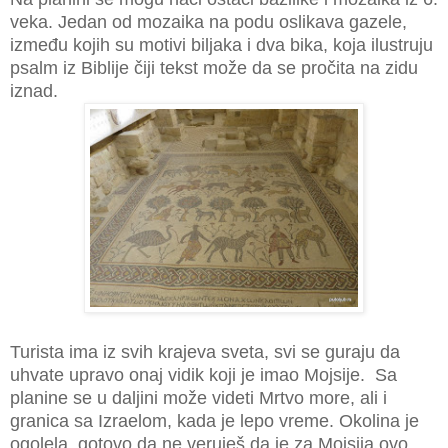
veka. Jedan od mozaika na podu oslikava gazele,
između kojih su motivi biljaka i dva bika, koja ilustruju
psalm iz Biblije čiji tekst može da se pročita na zidu
iznad.
Turista ima iz svih krajeva sveta, svi se guraju da
uhvate upravo onaj vidik koji je imao Mojsije. Sa
planine se u daljini može videti Mrtvo more, ali i
granica sa Izraelom, kada je lepo vreme. Okolina je
ogolela, gotovo da ne veruješ da je za Mojsija ovo