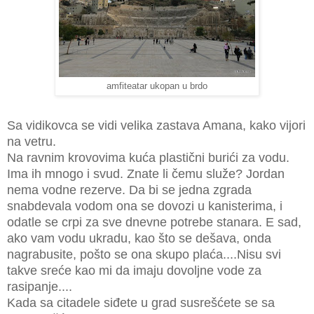
amfiteatar ukopan u brdo
Sa vidikovca se vidi velika zastava Amana, kako vijori
na vetru.
Na ravnim krovovima kuća plastični burići za vodu.
Ima ih mnogo i svud. Znate li čemu služe? Jordan
nema vodne rezerve. Da bi se jedna zgrada
snabdevala vodom ona se dovozi u kanisterima, i
odatle se crpi za sve dnevne potrebe stanara. E sad,
ako vam vodu ukradu, kao što se dešava, onda
nagrabusite, pošto se ona skupo plaća....Nisu svi
takve sreće kao mi da imaju dovoljne vode za
rasipanje....
Kada sa citadele siđete u grad susrešćete se sa