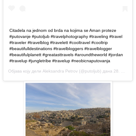
Citadela na jednom od brda na kojima se Aman proteze
#putovanje #putoljub #travelphotography #traveling #travel
#traveler #travelblog #travelett #cooltravel #cooltrip
#beautifulldestinations #travelbloggers #travelblogger
#beautifulplanett #greatasttravels #aroundtheworld #jordan
#travelup #jungletribe #travelup #neobicnaputovanja
Објава коју дели
Aleksandra Petrov
(@putoljub) дана
28. Нов 2018. у 9:11 PST