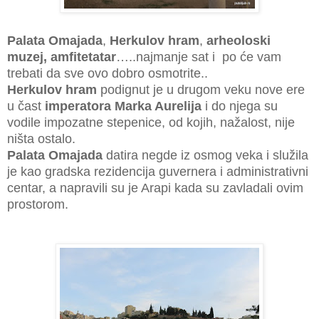
Palata Omajada
,
Herkulov hram
,
arheoloski
muzej, amfitetatar
…..najmanje sat i po će vam
trebati da sve ovo dobro osmotrite..
Herkulov hram
podignut je u drugom veku nove ere
u čast
imperatora Marka Aurelija
i do njega su
vodile impozatne stepenice, od kojih, nažalost, nije
ništa ostalo.
Palata Omajada
datira negde iz osmog veka i služila
je kao gradska rezidencija guvernera i administrativni
centar, a napravili su je Arapi kada su zavladali ovim
prostorom.