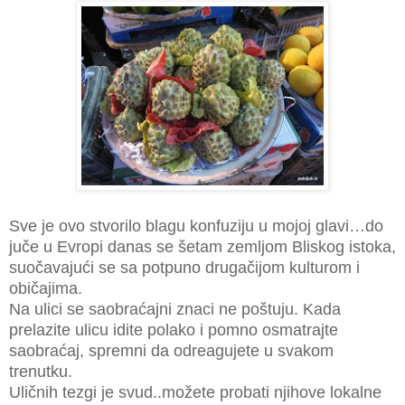
Sve je ovo stvorilo blagu konfuziju u mojoj glavi…do
juče u Evropi danas se šetam zemljom Bliskog istoka,
suočavajući se sa potpuno drugačijom kulturom i
običajima.
Na ulici se saobraćajni znaci ne poštuju. Kada
prelazite ulicu idite polako i pomno osmatrajte
saobraćaj, spremni da odreagujete u svakom
trenutku.
Uličnih tezgi je svud..možete probati njihove lokalne