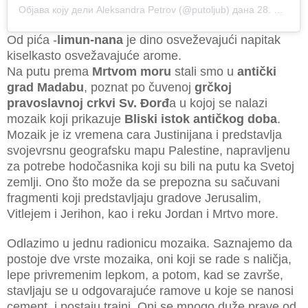
Објава коју дели
Aleksandra Petrov
(@putoljub) дана
28. Нов 2018. у 4:20 PST
Od pića -
limun-nana
je dino osveževajući napitak
kiselkasto osvežavajuće arome.
Na putu prema
Mrtvom moru
stali smo u
antički
grad Madabu
, poznat po čuvenoj
grčkoj
pravoslavnoj crkvi Sv. Đorđ
a u kojoj se nalazi
mozaik koji prikazuje
Bliski istok antičkog doba
.
Mozaik je iz
vremena cara Justinijana i predstavlja
svojevrsnu geografsku mapu Palestine, napravljenu
za potrebe hodočasnika koji su bili na putu ka Svetoj
zemlji. Ono što može da se prepozna su sačuvani
fragmenti koji predstavljaju gradove Jerusalim,
Vitlejem i Jerihon, kao i reku Jordan i Mrtvo more.
Odlazimo u jednu radionicu mozaika. Saznajemo da
postoje dve vrste mozaika, oni koji se rade s naličja,
lepe privremenim lepkom, a potom, kad se završe,
stavljaju se u odgovarajuće ramove u koje se nanosi
cement, i postaju trajni. Oni se mnogo duže prave od