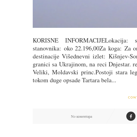
KORISNE INFORMACIJELokacija: se
stanovnika: oko 22.196,00Za koga: Za on
destinacije Višednevni izlet: Kišnjev-S
granici sa Ukrajinom, na reci Dnjestar. r
Veliki, Moldavski princ.Postoji stara l
tokom duge opsade Tartara bela...
CON
No коментара