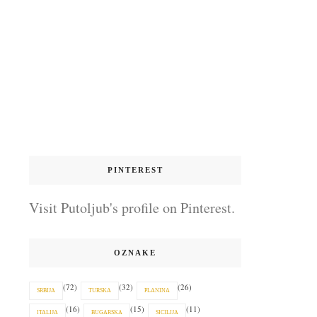
PINTEREST
Visit Putoljub's profile on Pinterest.
OZNAKE
(72)
(32)
(26)
SRBIJA
TURSKA
PLANINA
(16)
(15)
(11)
ITALIJA
BUGARSKA
SICILIJA