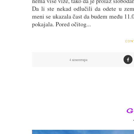
nema više vize, tako da je prolaz sloboda
Da li ste nekad odlučili da odete u zem
meni se ukazala čast da budem među 11.00
pokajala. Pored očitog...
CON
4 коментара
G