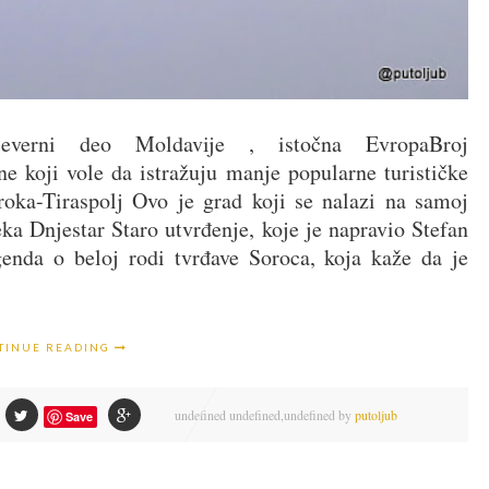
verni deo Moldavije , istočna EvropaBroj
e koji vole da istražuju manje popularne turističke
oroka-Tiraspolj Ovo je grad koji se nalazi na samoj
eka Dnjestar Staro utvrđenje, koje je napravio Stefan
egenda o beloj rodi tvrđave Soroca, koja kaže da je
TINUE READING
undefined
undefined,
undefined by
putoljub
Save