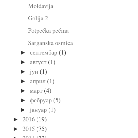
Moldavija
Golija 2
Potpećka pećina
Šarganska osmica
септембар
(1)
►
август
(1)
►
јун
(1)
►
април
(1)
►
март
(4)
►
фебруар
(5)
►
јануар
(1)
►
2016
(19)
►
2015
(75)
►