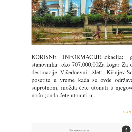
KORISNE INFORMACIJELokacija: gl
stanovnika: oko 707.000,00Za koga: Za on
destinacije Višednevni izlet: Kišnjev-
posetite u vreme kada se ovde održava 
suprotnom, možda ćete utonuti u njegovo
noću (onda ćete utonuti u...
CON
No коментара