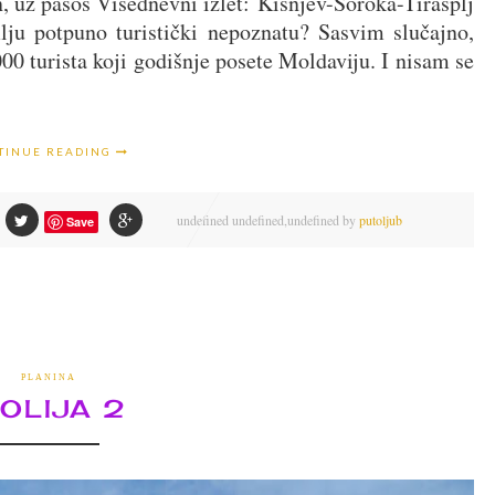
n, uz pasoš Višednevni izlet: Kišnjev-Soroka-Tirasplj
lju potpuno turistički nepoznatu? Sasvim slučajno,
0 turista koji godišnje posete Moldaviju. I nisam se
TINUE READING
undefined
undefined,
undefined by
putoljub
Save
PLANINA
OLIJA 2