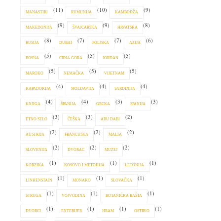
(11)
(10)
(9)
MANASTIRI
RUMUNIJA
KAMBODŽA
(9)
(9)
(8)
MAKEDONIJA
ŠVAJCARSKA
HRVATSKA
(8)
(7)
(7)
(6)
RUSIJA
DUBAI
POLJSKA
AZIJA
(5)
(5)
(5)
BOSNA
CRNA GORA
JORDAN
(5)
(5)
(5)
MAROKO
NEMAČKA
VIJETNAM
(4)
(4)
(4)
KAPADOKIJA
MOLDAVIJA
SARDINIJA
(4)
(4)
(3)
(3)
KNJIGA
ŠPANIJA
GRCKA
SPANIJA
(3)
(3)
(2)
ETNO SELO
ČEŠKA
ABU DABI
(2)
(2)
(2)
AUSTRIJA
FRANCUSKA
MALTA
(2)
(2)
(2)
SLOVENIJA
DVORAC
MUZEJ
(1)
(1)
(1)
KORZIKA
KOSOVO I METOHIJA
LETONIJA
(1)
(1)
(1)
LINHENSTAJN
MONAKO
SLOVAČKA
(1)
(1)
(1)
STRUGA
VOJVODINA
BOTANIČKA BAŠTA
(1)
(1)
(1)
(1)
DVORCI
ENTERIJER
HRAM
OSTRVO