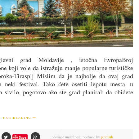
avni grad Moldavije , istočna EvropaBroj
e koji vole da istražuju manje popularne turističke
Soroka-Tirasplj Mislim da je najbolje da ovaj grad
neki festival. Tako ćete osetiti lepotu mesta, u
 sivilo, pogotovo ako ste grad planirali da obiđete
TINUE READING
undefined
undefined,
undefined by
putoljub
Save