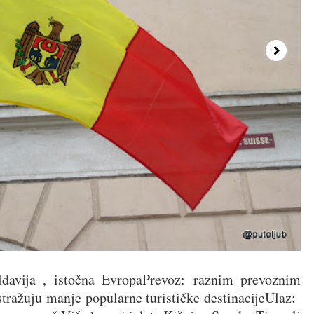
vija , istočna EvropaPrevoz: raznim prevoznim
stražuju manje popularne turističke destinacijeUlaz: