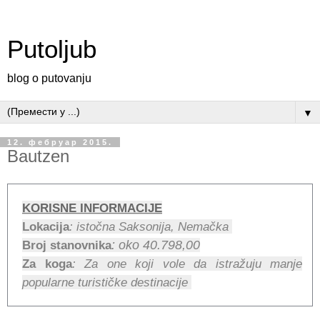
Putoljub
blog o putovanju
▼
12. фебруар 2015.
Bautzen
KORISNE INFORMACIJE
Lokacija
: istočna Saksonija, Nemačka
Broj stanovnika
: oko 40.798,00
Za koga
: Za one koji vole da istražuju manje
popularne turističke destinacije