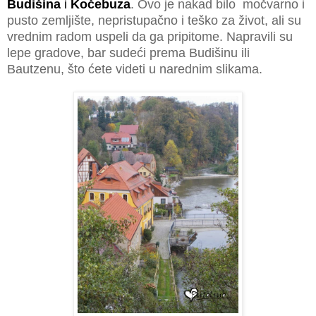
Budišina
i
Kočebuza
. Ovo je nakad bilo močvarno i
pusto zemljište, nepristupačno i teško za život, ali su
vrednim radom uspeli da ga pripitome. Napravili su
lepe gradove, bar sudeći prema Budišinu ili
Bautzenu, što ćete videti u narednim slikama.