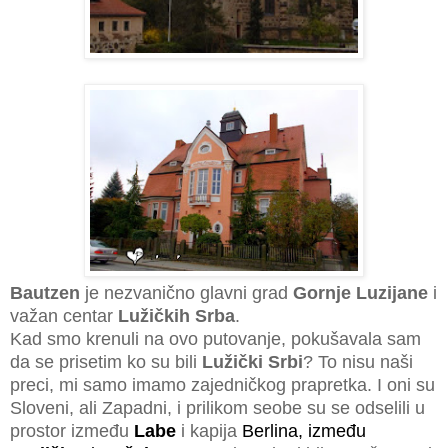
Bautzen
je nezvanično glavni grad
Gornje Luzijane
i
važan centar
Lužičkih Srba
.
Kad smo krenuli na ovo putovanje, pokušavala sam
da se prisetim ko su bili
Lužički Srbi
? To nisu naši
preci, mi samo imamo zajedničkog prapretka. I oni su
Sloveni, ali Zapadni, i prilikom seobe su se odselili u
prostor između
Labe
i kapija
Berlina
, između