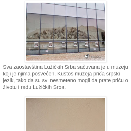
Sva zaostavština Lužičkih Srba sačuvana je u muzeju
koji je njima posvećen. Kustos muzeja priča srpski
jezik, tako da su svi nesmeteno mogli da prate priču o
životu i radu Lužičkih Srba.