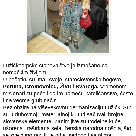
Lužičkosrpsko stanovništvo je izmešano ca
nemačkim življem
.
U početku su imali svoje, staroslovenske bogove,
Peruna, Gromovnicu, Živu i Svaroga.
Vremenom
misionari su počeli da im nameću katoličanstvo, često
i na veoma grub način.
Bez obzira na viševekovnu germanizaciju Lužički Srbi
su u duhovnoj i materijalnoj kulturi sačuvali brojne
slovenske
elemente. Zanimljive su trodelne kuće,
ušorena i raštrkana sela, ženska narodna nošnja, što
se sve bitno razlikuje od susednog i ѕa njima