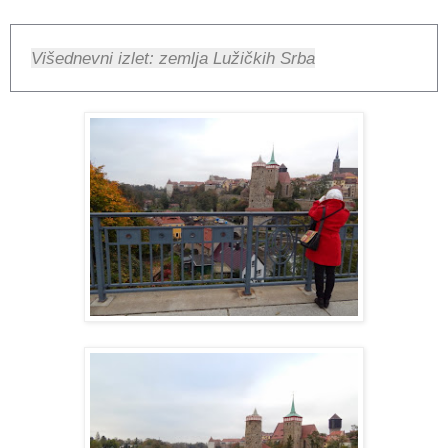
Višednevni izlet: zemlja Lužičkih Srba