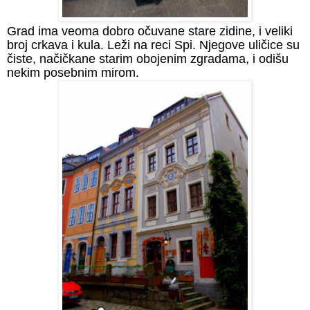
Grad ima veoma dobro očuvane stare zidine, i veliki
broj crkava i kula. Leži na reci Spi. Njegove uličice su
čiste, načičkane starim obojenim zgradama, i odišu
nekim posebnim mirom.