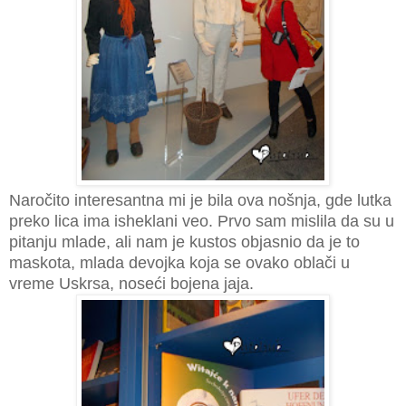
Naročito interesantna mi je bila ova nošnja, gde lutka
preko lica ima isheklani veo. Prvo sam mislila da su u
pitanju mlade, ali nam je kustos objasnio da je to
maskota, mlada devojka koja se ovako oblači u
vreme Uskrsa, noseći bojena jaja.