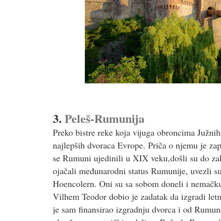
3.
Peleš-Rumunija
Preko bistre reke koja vijuga obroncima Južnih
najlepših dvoraca Evrope. Priča o njemu je zap
se Rumuni ujedinili u XIX veku,došli su do za
ojačali međunarodni status Rumunije, uvezli su
Hoencolern. Oni su sa sobom doneli i nemačku i
Vilhem Teodor dobio je zadatak da izgradi letn
je sam finansirao izgradnju dvorca i od Rumun