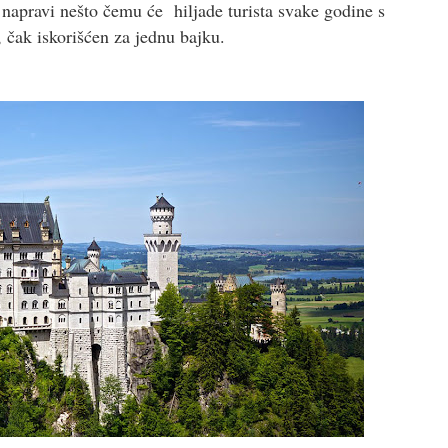
I napravi nešto čemu će hiljade turista svake godine s
 čak iskorišćen za jednu bajku.