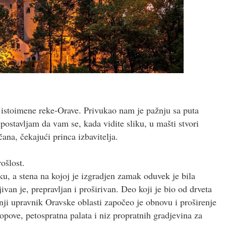
d istoimene reke-Orave. Privukao nam je pažnju sa puta
postavljam da vam se, kada vidite sliku, u mašti stvori
ana, čekajući princa izbavitelja.
ošlost.
u, a stena na kojoj je izgradjen zamak oduvek je bila
ivan je, prepravljan i proširivan. Deo koji je bio od drveta
i upravnik Oravske oblasti započeo je obnovu i proširenje
opove, petospratna palata i niz propratnih gradjevina za