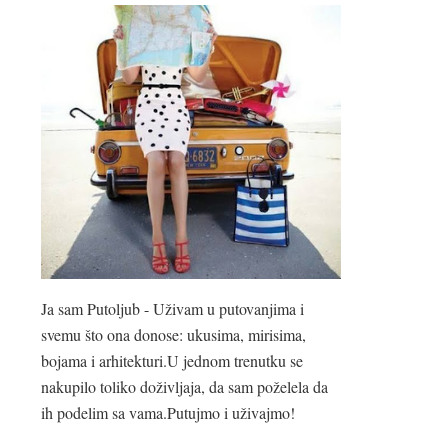
Ja sam Putoljub - Uživam u putovanjima i
svemu što ona donose: ukusima, mirisima,
bojama i arhitekturi.U jednom trenutku se
nakupilo toliko doživljaja, da sam poželela da
ih podelim sa vama.Putujmo i uživajmo!