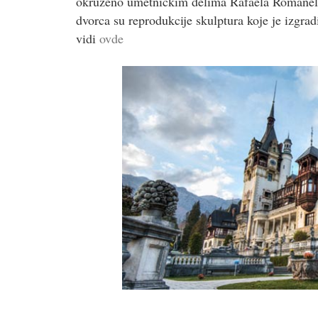
okruženo umetničkim delima Rafaela Romaneli
dvorca su reprodukcije skulptura koje je izgr
vidi
ovde