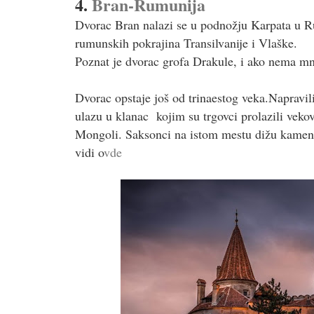
4.
Bran-Rumunija
Dvorac Bran nalazi se u podnožju Karpata u 
rumunskih pokrajina Transilvanije i Vlaške.
Poznat je dvorac grofa Drakule, i ako nema m
Dvorac opstaje još od trinaestog veka.Napravil
ulazu u klanac kojim su trgovci prolazili vekov
Mongoli. Saksonci na istom mestu dižu kamenu
vidi o
vde