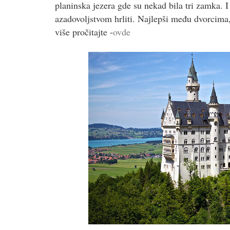
planinska jezera gde su nekad bila tri zamka. 
azadovoljstvom hrliti. Najlepši među dvorcima,
više pročitajte -
ovde