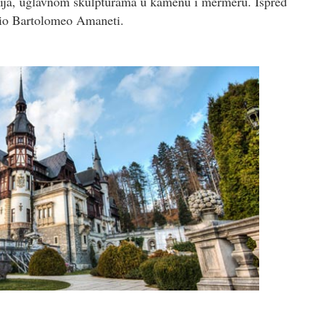
ja, uglavnom skulpturama u kamenu i mermeru. Ispred
adio Bartolomeo Amaneti.