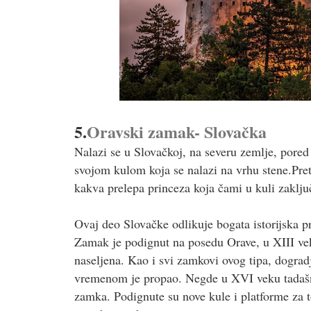
5.
Oravski zamak- Slovačka
Nalazi se u Slovačkoj, na severu zemlje, pore
svojom kulom koja se nalazi na vrhu stene.Pret
kakva prelepa princeza koja čami u kuli zaključ
Ovaj deo Slovačke odlikuje bogata istorijska pr
Zamak je podignut na posedu Orave, u XIII vek
naseljena. Kao i svi zamkovi ovog tipa, dogradj
vremenom je propao. Negde u XVI veku tadašnj
zamka. Podignute su nove kule i platforme za t