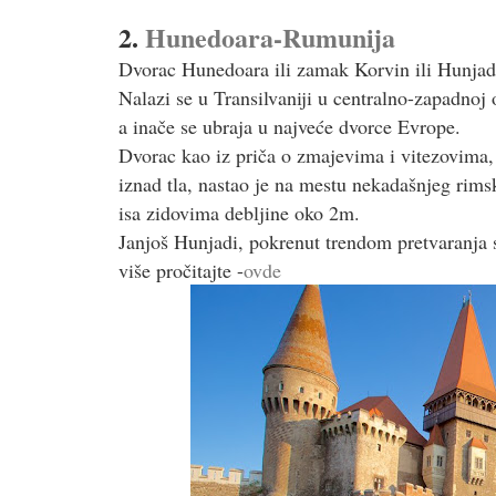
2.
Hunedoara-Rumunija
Dvorac Hunedoara ili zamak Korvin ili Hunja
Nalazi se u Transilvaniji u centralno-zapadno
a inače se ubraja u najveće dvorce Evrope.
Dvorac kao iz priča o zmajevima i vitezovima,
iznad tla, nastao je na mestu nekadašnjeg rimsk
isa zidovima debljine oko 2m.
Janjoš Hunjadi, pokrenut trendom pretvaranja 
više pročitajte -
ovde