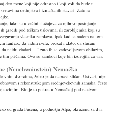
j deo mene koji nije odrastao i koji voli da bude u
svetovima detinjstva i izmaštanih stavari. Zato sa
ajke.
nje, iako su u većini slučajeva za njihovo postojanje
 ih gradili pod teškim uslovima, ili zarobljenika koji su
 svrgavanju vlasnika zamkova, ipak kad se nađem na tom
em fanfare, da vidim svilu, brokat i zlato, da slušam
da naiđu vladari.... I zato ih sa zadovoljstvom obilazim,
e tim pričama. Ovo su zamkovi koje bih izdvojila za vas.
orac (Neuchwainstein)-Nemačka
ekovnim dvorcima, želeo je da napravi sličan. Ustvari, nije
li obnovom i rekonstrukcijom srednjovekovnih zamaka, često
bajkovitijim. Bio je to pokret u Nemačkoj pod nazivom
aleko od grada Fusena, u podnožju Alpa, okruženu sa dva