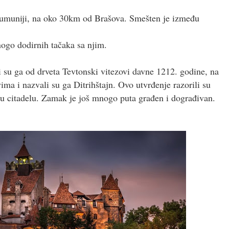
Rumuniji, na oko 30km od Brašova. Smešten je između
nogo dodirnih tačaka sa njim.
i su ga od drveta Tevtonski vitezovi davne 1212. godine, na
ima i nazvali su ga Ditrihštajn. Ovo utvrđenje razorili su
 citadelu. Zamak je još mnogo puta građen i dograđivan.