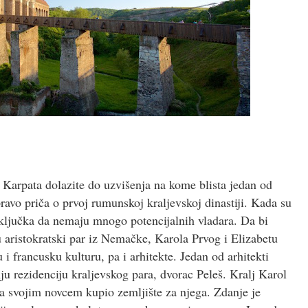
 Karpata dolazite do uzvišenja na kome blista jedan od
ravo priča o prvoj rumunskoj kraljevskoj dinastiji. Kada su
ključka da nemaju mnogo potencijalnih vladara. Da bi
 aristokratski par iz Nemačke, Karola Prvog i Elizabetu
 francusku kulturu, pa i arhitekte. Jedan od arhitekti
ju rezidenciju kraljevskog para, dvorac Peleš. Kralj Karol
a svojim novcem kupio zemljište za njega. Zdanje je