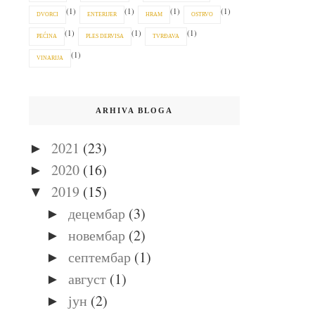
(1)
(1)
(1)
(1)
DVORCI
ENTERIJER
HRAM
OSTRVO
(1)
(1)
(1)
PEĆINA
PLES DERVISA
TVRĐAVA
(1)
VINARIJA
ARHIVA BLOGA
2021
(23)
►
2020
(16)
►
2019
(15)
▼
децембар
(3)
►
новембар
(2)
►
септембар
(1)
►
август
(1)
►
јун
(2)
►