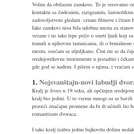
Volim da obilazim zamkove. To je verovatno ona
kontaktu sa čudesnim, razigranim, šarenolikim 
zadovoljstvom gledam crtane filmove i čitam b
Iako zamkovi nisu bila udobna mesta za stanova
vezane i ne tako lepe priče o smrti ljudi koji su
trunuli u njihovim tamnicama, ili o brutalnom
mestu, osećam se uljuljkano. Čini mi se da čuj
srednjovekovne instrumente u pozadini i čekam 
gde god se nađem. I pišem o njima, i vraćam s
1.
Nojsvanštajn-novi labudji dv
Kralj je živeo u 19.veku, ali opčinjen srednjov
kralj bio jedini. U to vreme mnogi su se bavi
praveći značajne promene da bi ih učinili što 
romantizam dvoraca.
I tako kralj izabra jednu bajkovitu dolinu ned