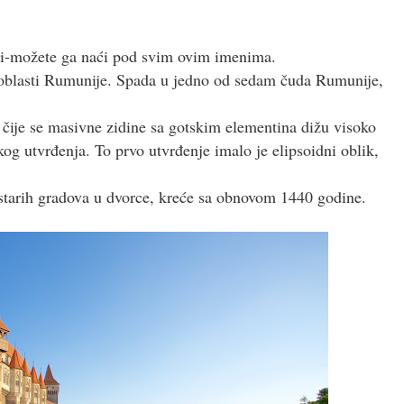
di-možete ga naći pod svim ovim imenima.
j oblasti Rumunije. Spada u jedno od sedam čuda Rumunije,
 čije se masivne zidine sa gotskim elementina dižu visoko
og utvrđenja. To prvo utvrđenje imalo je elipsoidni oblik,
starih gradova u dvorce, kreće sa obnovom 1440 godine.