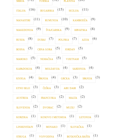
SRBIJA
TURSKA
PLANINA
(16)
(15)
(11)
ITALIJA
BUGARSKA
SICILIJA
(11)
(10)
(9)
MANASTIRI
RUMUNIJA
KAMBODŽA
(9)
(9)
(8)
MAKEDONIJA
ŠVAJCARSKA
HRVATSKA
(8)
(7)
(7)
(6)
RUSIJA
DUBAI
POLJSKA
AZIJA
(5)
(5)
(5)
BOSNA
CRNA GORA
JORDAN
(5)
(5)
(5)
MAROKO
NEMAČKA
VIJETNAM
(4)
(4)
(4)
KAPADOKIJA
MOLDAVIJA
SARDINIJA
(4)
(4)
(3)
(3)
KNJIGA
ŠPANIJA
GRCKA
SPANIJA
(3)
(3)
(2)
ETNO SELO
ČEŠKA
ABU DABI
(2)
(2)
(2)
AUSTRIJA
FRANCUSKA
MALTA
(2)
(2)
(2)
SLOVENIJA
DVORAC
MUZEJ
(1)
(1)
(1)
KORZIKA
KOSOVO I METOHIJA
LETONIJA
(1)
(1)
(1)
LINHENSTAJN
MONAKO
SLOVAČKA
(1)
(1)
(1)
STRUGA
VOJVODINA
BOTANIČKA BAŠTA