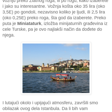
vožnju preko Zlatnog roga, ili po rogu, kako izaberete
i jako su interesantne. Vožnja košta oko 35 lira (oko
3,5E) po gondoli, nezavisno koliko je ljudi, ili 2,5 lira
(oko 0,25E) preko roga, šta god da izaberete. Preko
puta je
Miniataturk
, izložba minijaturnih građevina iz
cele Turske, pa je ovo najlakši način da dođete do
njega.
I lutajući okolo i upijajući atmosferu, završili smo
obilazak ovog dela Istanbula. Da li bih vam