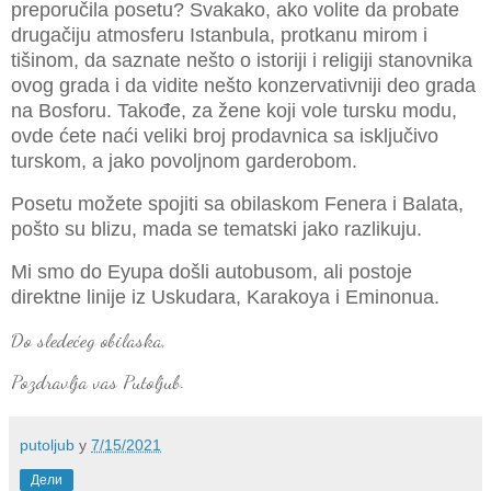
preporučila posetu? Svakako, ako volite da probate
drugačiju atmosferu Istanbula, protkanu mirom i
tišinom, da saznate nešto o istoriji i religiji stanovnika
ovog grada i da vidite nešto konzervativniji deo grada
na Bosforu. Takođe, za žene koji vole tursku modu,
ovde ćete naći veliki broj prodavnica sa isključivo
turskom, a jako povoljnom garderobom.
Posetu možete spojiti sa obilaskom Fenera i Balata,
pošto su blizu, mada se tematski jako razlikuju.
Mi smo do Eyupa došli autobusom, ali postoje
direktne linije iz Uskudara, Karakoya i Eminonua.
Do sledećeg obilaska,
Pozdravlja vas Putoljub.
putoljub
у
7/15/2021
Дели