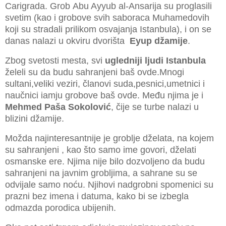
Carigrada. Grob Abu Ayyub al-Ansarija su proglasili
svetim (kao i grobove svih saboraca Muhamedovih
koji su stradali prilikom osvajanja Istanbula), i on se
danas nalazi u okviru dvorišta
Eyup džamije
.
Zbog svetosti mesta, svi
ugledniji ljudi Istanbula
želeli su da budu sahranjeni baš ovde.Mnogi
sultani,veliki veziri, članovi suda,pesnici,umetnici i
naučnici iamju grobove baš ovde.
Među njima je i
Mehmed Paša Sokolović
, čije se turbe nalazi u
blizini džamije.
Možda najinteresantnije je groblje dželata, na kojem
su sahranjeni , kao što samo ime govori, dželati
osmanske ere. Njima nije bilo dozvoljeno da budu
sahranjeni na javnim grobljima, a sahrane su se
odvijale samo noću. Njihovi nadgrobni spomenici su
prazni bez imena i datuma, kako bi se izbegla
odmazda porodica ubijenih.