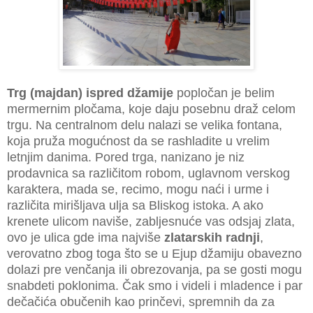
Trg (majdan) ispred džamije
popločan je belim
mermernim pločama, koje daju posebnu draž celom
trgu. Na centralnom delu nalazi se velika fontana,
koja pruža mogućnost da se rashladite u vrelim
letnjim danima. Pored trga, nanizano je niz
prodavnica sa različitom robom, uglavnom verskog
karaktera, mada se, recimo, mogu naći i urme i
različita mirišljava ulja sa Bliskog istoka. A ako
krenete ulicom naviše, zabljesnuće vas odsjaj zlata,
ovo je ulica gde ima najviše
zlatarskih radnji
,
verovatno zbog toga što se u Ejup džamiju obavezno
dolazi pre venčanja ili obrezovanja, pa se gosti mogu
snabdeti poklonima. Čak smo i videli i mladence i par
dečačića obučenih kao prinčevi, spremnih da za