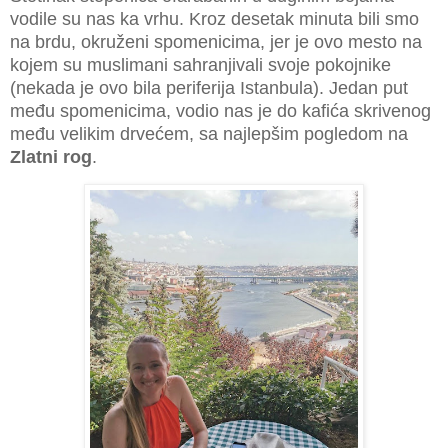
vodile su nas ka vrhu. Kroz desetak minuta bili smo
na brdu, okruženi spomenicima, jer je ovo mesto na
kojem su muslimani sahranjivali svoje pokojnike
(nekada je ovo bila periferija Istanbula). Jedan put
među spomenicima, vodio nas je do kafića skrivenog
među velikim drvećem, sa najlepšim pogledom na
Zlatni rog
.