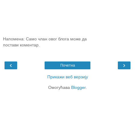
Напомена: Само члан овог блога може да
постави коментар.
‹
›
Почетна
Прикажи веб верзију
Омогућава
Blogger
.