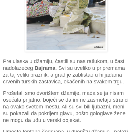
Pre ulaska u džamiju, častili su nas ratlukom, u čast
nadolazećeg
Bajrama
. Svi su uveliko u pripremama
za taj veliki praznik, a grad je zablistao u hiljadama
crvenih turskih zastavica, okačenih na svakom trgu.
Prošetali smo dvorištem džamije, mada se ja nisam
osećala prijatno, bojeći se da im ne zasmetaju stranci
na ovako svetom mestu. Ali su svi bili ljubazni, meni
su pokazali da pokrijem glavu, pošto gologlave žene
ne mogu da uđu u verski objekat.
Umesto fontane-šedrvana, u dvorištu džamije , nalazi