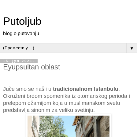
Putoljub
blog o putovanju
▼
15. јул 2021.
Eyupsultan oblast
Juče smo se našli u
tradicionalnom Istanbulu
.
Okruženi brdom spomenika iz otomanskog perioda i
prelepom džamijom koja u muslimanskom svetu
predstavlja sinonim za veliku svetinju.