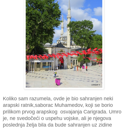
Koliko sam razumela, ovde je bio sahranjen neki
arapski ratnik,saborac Muhamedov, koji se borio
prilikom prvog arapskog osvajanja Carigrada. Umro
je, ne svedočeći o uspehu vojske, ali je njegova
poslednja želja bila da bude sahranjen uz zidine