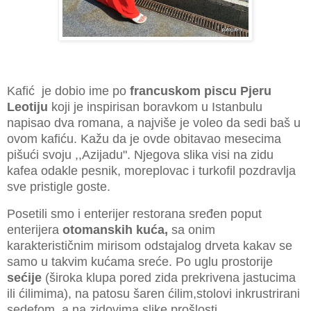
Kafić je dobio ime po
francuskom piscu Pjeru
Leotiju
koji je inspirisan boravkom u Istanbulu
napisao dva romana, a najviše je voleo da sedi baš u
ovom kafiću. Kažu da je ovde obitavao mesecima
pišući svoju ,,Azijadu". Njegova slika visi na zidu
kafea odakle pesnik, moreplovac i turkofil pozdravlja
sve pristigle goste.
Posetili smo i enterijer restorana sređen poput
enterijera
otomanskih kuća,
sa onim
karakterističnim mirisom odstajalog drveta kakav se
samo u takvim kućama sreće. Po uglu prostorije
sećije
(široka klupa pored zida prekrivena jastucima
ili ćilimima), na patosu šaren ćilim,stolovi inkrustrirani
sedefom, a na zidovima slike prošlosti.