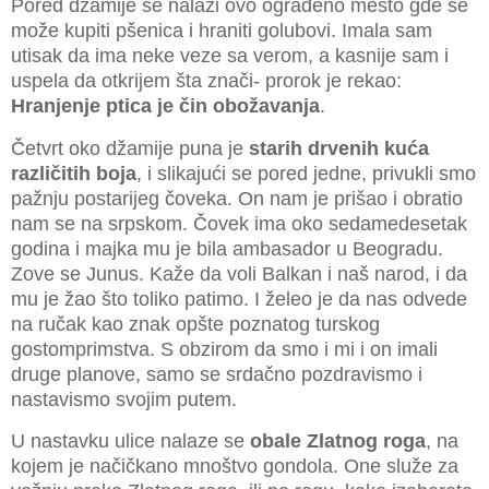
Pored džamije se nalazi ovo ograđeno mesto gde se
može kupiti pšenica i hraniti golubovi. Imala sam
utisak da ima neke veze sa verom, a kasnije sam i
uspela da otkrijem šta znači- prorok je rekao:
Hranjenje ptica je čin obožavanja
.
Četvrt oko džamije puna je
starih drvenih kuća
različitih boja
, i slikajući se pored jedne, privukli smo
pažnju postarijeg čoveka. On nam je prišao i obratio
nam se na srpskom. Čovek ima oko sedamedesetak
godina i majka mu je bila ambasador u Beogradu.
Zove se Junus. Kaže da voli Balkan i naš narod, i da
mu je žao što toliko patimo. I želeo je da nas odvede
na ručak kao znak opšte poznatog turskog
gostomprimstva. S obzirom da smo i mi i on imali
druge planove, samo se srdačno pozdravismo i
nastavismo svojim putem.
U nastavku ulice nalaze se
obale Zlatnog roga
, na
kojem je načičkano mnoštvo gondola. One služe za