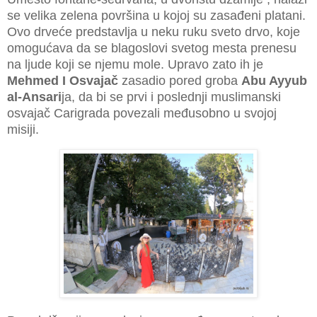
se velika zelena površina u kojoj su zasađeni platani.
Ovo drveće predstavlja u neku ruku sveto drvo, koje
omogućava da se blagoslovi svetog mesta prenesu
na ljude koji se njemu mole. Upravo zato ih je
Mehmed I Osvajač
zasadio pored groba
Abu Ayyub
al-Ansari
ja, da bi se prvi i poslednji muslimanski
osvajač Carigrada povezali međusobno u svojoj
misiji.