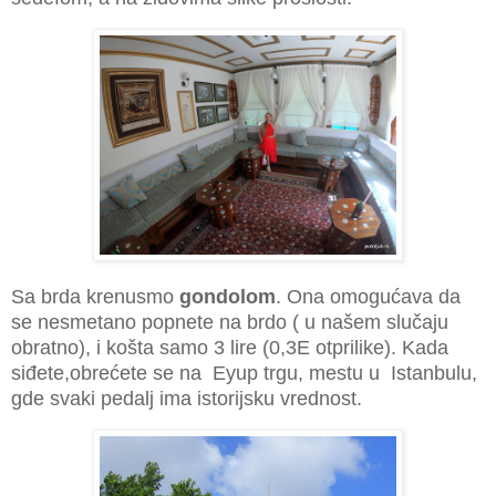
Sa brda krenusmo
gondolom
. Ona omogućava da
se nesmetano popnete na brdo ( u našem slučaju
obratno), i košta samo 3 lire (0,3E otprilike). Kada
siđete,obrećete se na Eyup trgu, mestu u Istanbulu,
gde svaki pedalj ima istorijsku vrednost.