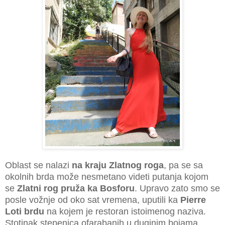
Oblast se nalazi
na kraju Zlatnog roga
, pa se sa
okolnih brda može nesmetano videti putanja kojom
se
Zlatni rog pruža ka Bosforu
. Upravo zato smo se
posle vožnje od oko sat vremena, uputili ka
Pierre
Loti brdu
na kojem je restoran istoimenog naziva.
Stotinak stepenica ofarabanih u duginim bojama