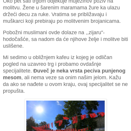
Oko pet sati trgom odjekuje mujezinov poziv na
molitvu. Žene u šarenim maramama žure ka ulazu
držeći decu za ruke. Vratima se približavaju i
muškarci koji prebiraju po molitvenim brojanicama.
Pobožni muslimani ovde dolaze na ,,zijaru"-
hodočašće, sa nadom da će njihove želje i molitve biti
uslišene.
Mi sedimo u obližnjem kafeu iz kojeg je odličan
pogled na uzavreo trg i probamo ovdašnje
specijalitete.
Đ
uveč je neka vrsta peciva punjenog
mesom
, ali nema veze sa onim našim jelom. Kažu
da ako se nađete u ovom kraju, ovaj specijalitet se ne
propušta.