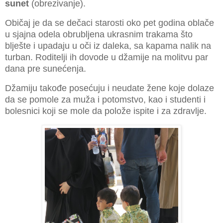
sunet
(obrezivanje).
Običaj je da se dečaci starosti oko pet godina oblače
u sjajna odela obrubljena ukrasnim trakama što
blješte i upadaju u oči iz daleka, sa kapama nalik na
turban. Roditelji ih dovode u džamije na molitvu par
dana pre sunećenja.
Džamiju takođe posećuju i neudate žene koje dolaze
da se pomole za muža i potomstvo, kao i studenti i
bolesnici koji se mole da polože ispite i za zdravlje.