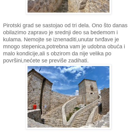
Pirotski grad se sastojao od tri dela. Ono što danas
obilazimo zapravo je srednji deo sa bedemom i
kulama. Nemojte se iznenaditi,unutar tvrđave je
mnogo stepenica,potrebna vam je udobna obuća i
malo kondicije,ali s obzirom da nije velika po
površini,nećete se previše zadihati.