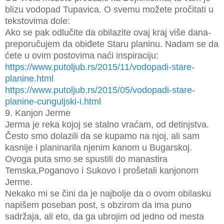
blizu vodopad Tupavica. O svemu možete pročitati u
tekstovima dole:
Ako se pak odlučite da obilazite ovaj kraj više dana-
preporučujem da obiđete Staru planinu. Nadam se da
ćete u ovim postovima naći inspiraciju:
https://www.putoljub.rs/2015/11/vodopadi-stare-
planine.html
https://www.putoljub.rs/2015/05/vodopadi-stare-
planine-cunguljski-i.html
9. Kanjon Jerme
Jerma je reka kojoj se stalno vraćam, od detinjstva.
Često smo dolazili da se kupamo na njoj, ali sam
kasnije i planinarila njenim kanom u Bugarskoj.
Ovoga puta smo se spustili do manastira
Temska,Poganovo i Sukovo i prošetali kanjonom
Jerme.
Nekako mi se čini da je najbolje da o ovom obilasku
napišem poseban post, s obzirom da ima puno
sadržaja, ali eto, da ga ubrojim od jedno od mesta