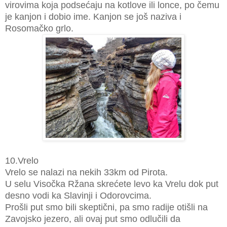
virovima koja podsećaju na kotlove ili lonce, po čemu
je kanjon i dobio ime. Kanjon se još naziva i
Rosomačko grlo.
10.Vrelo
Vrelo se nalazi na nekih 33km od Pirota.
U selu Visočka Ržana skrećete levo ka Vrelu dok put
desno vodi ka Slavinji i Odorovcima.
Prošli put smo bili skeptični, pa smo radije otišli na
Zavojsko jezero, ali ovaj put smo odlučili da