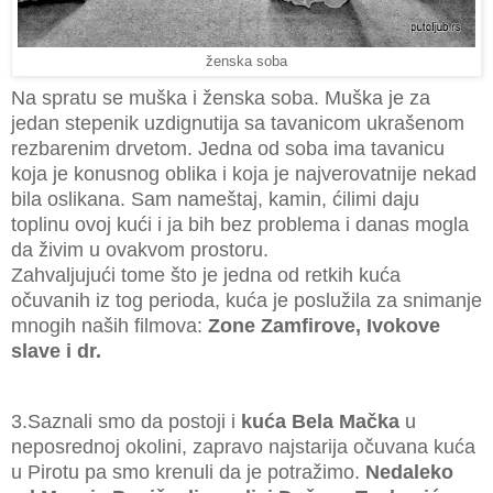
ženska soba
Na spratu se muška i ženska soba. Muška je za
jedan stepenik uzdignutija sa tavanicom ukrašenom
rezbarenim drvetom. Jedna od soba ima tavanicu
koja je konusnog oblika i koja je najverovatnije nekad
bila oslikana. Sam nameštaj, kamin, ćilimi daju
toplinu ovoj kući i ja bih bez problema i danas mogla
da živim u ovakvom prostoru.
Zahvaljujući tome što je jedna od retkih kuća
očuvanih iz tog perioda, kuća je poslužila za snimanje
mnogih naših filmova:
Zone Zamfirove, Ivokove
slave i dr.
3.Saznali smo da postoji i
kuća Bela Mačka
u
neposrednoj okolini, zapravo najstarija očuvana kuća
u Pirotu pa smo krenuli da je potražimo.
Nedaleko