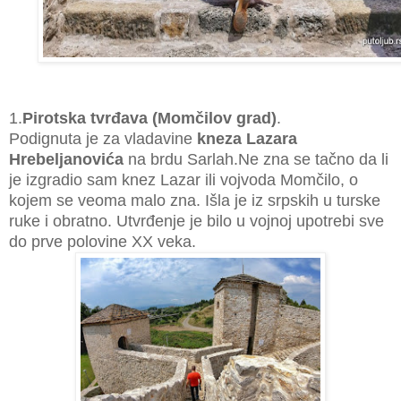
1.
Pirotska tvrđava (Momčilov grad)
.
Podignuta je za vladavine
kneza Lazara
Hrebeljanovića
na brdu Sarlah.Ne zna se tačno da li
je izgradio sam knez Lazar ili vojvoda Momčilo, o
kojem se veoma malo zna. Išla је iz srpskih u turske
ruke i obratno. Utvrđenje je bilo u vojnoj upotrebi sve
do prve polovine XX veka.