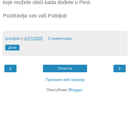
koje možete obići kada dođete u Pirot.
Pozdravlja vas vaš Putoljub
putoljub
у
4/27/2020
3 коментара:
Дели
‹
›
Почетна
Прикажи веб верзију
Омогућава
Blogger
.