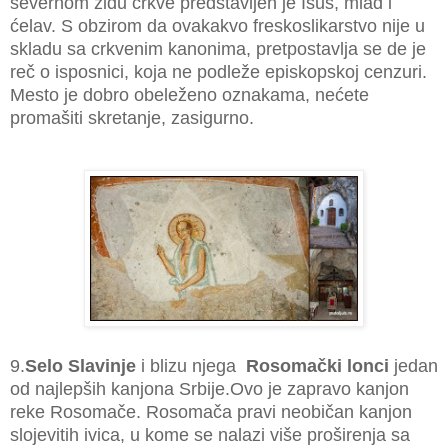
severnom zidu crkve predstavljen je Isus, mlad i
ćelav. S obzirom da ovakakvo freskoslikarstvo nije u
skladu sa crkvenim kanonima, pretpostavlja se de je
reč o isposnici, koja ne podleže episkopskoj cenzuri.
Mesto je dobro obeleženo oznakama, nećete
promašiti skretanje, zasigurno.
9.
Selo Slavinje
i blizu njega
Rosomački lonci
jedan
od najlepših kanjona Srbije.Ovo je zapravo kanjon
reke Rosomače. Rosomača pravi neobičan kanjon
slojevitih ivica, u kome se nalazi više proširenja sa