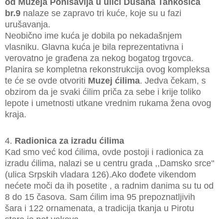
od Muzeja Ponišavlja u ulici Dušana Tankosića
br.9
nalaze se zapravo tri kuće, koje su u fazi
urušavanja.
Neobično ime kuća je dobila po nekadašnjem
vlasniku. Glavna kuća je bila reprezentativna i
verovatno je građena za nekog bogatog trgovca.
Planira se kompletna rekonstrukcija ovog kompleksa
te će se ovde otvoriti
Muzej ćilima
. Jedva čekam, s
obzirom da je svaki ćilim priča za sebe i krije toliko
lepote i umetnosti utkane vrednim rukama žena ovog
kraja.
4.
Radionica za izradu ćilima
Kad smo već kod ćilima, ovde postoji i radionica za
izradu ćilima, nalazi se u centru grada ,,Damsko srce"
(ulica Srpskih vladara 126).Ako dođete vikendom
nećete moči da ih posetite , a radnim danima su tu od
8 do 15 časova. Sam ćilim ima 95 prepoznatljivih
šara i 122 ornamenata, a tradicija tkanja u Pirotu