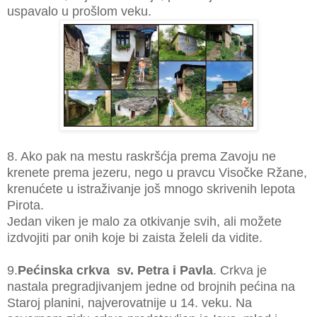
uspavalo u prošlom veku.
8. Ako pak na mestu raskršćja prema Zavoju ne
krenete prema jezeru, nego u pravcu Visočke Ržane,
krenućete u istraživanje još mnogo skrivenih lepota
Pirota.
Jedan viken je malo za otkivanje svih, ali možete
izdvojiti par onih koje bi zaista želeli da vidite.
9.
Pećinska crkva sv. Petra i Pavla
. Crkva je
nastala pregradjivanjem jedne od brojnih pećina na
Staroj planini, najverovatnije u 14. veku. Na