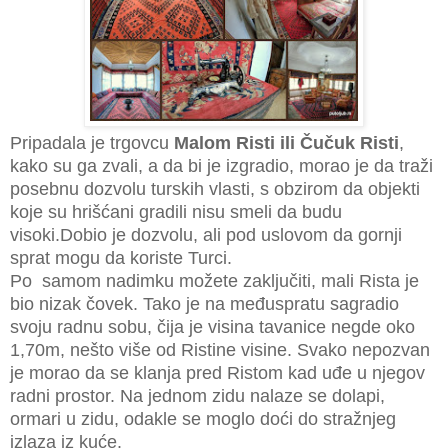
Pripadala je trgovcu
Malom Risti ili Čučuk Risti
,
kako su ga zvali, a da bi je izgradio, morao je da traži
posebnu dozvolu turskih vlasti, s obzirom da objekti
koje su hrišćani gradili nisu smeli da budu
visoki.
Dobio je dozvolu, ali pod uslovom da gornji
sprat mogu da koriste Turci.
Po samom nadimku možete zaključiti, mali Rista je
bio nizak čovek. Tako je na međuspratu sagradio
svoju radnu sobu, čija je visina tavanice negde oko
1,70m, nešto više od Ristine visine. Svako nepozvan
je morao da se klanja pred Ristom kad uđe u njegov
radni prostor. Na jednom zidu nalaze se dolapi,
ormari u zidu, odakle se moglo doći do stražnjeg
izlaza iz kuće.