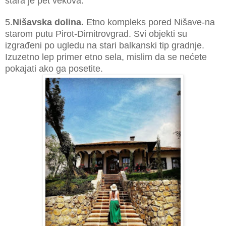
s
tara j
e pet vekova.
5.
Nišavska dolina.
Etno kompleks pored Nišave-na
starom putu Pirot-Dimitrovgrad.
Svi objekti su
izgrađeni po ugledu na stari balkanski tip gradnje.
Izuzetno lep primer etno sela, mislim da se nećete
pokajati ako ga posetite.