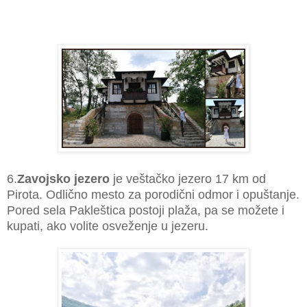
6.
Zavojsko jezero
je
veštačko jezero 17 km od
Pirota. Odlično mesto za porodični odmor i opuštanje.
Pored sela Pakleštica postoji plaža, pa se možete i
kupati, ako volite osveženje u jezeru.