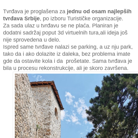
Tvrđava je proglašena za
jednu od osam najlepših
tvrđava Srbije
, po izboru Turističke organizacije.
Za sada ulaz u tvrđavu se ne plaća. Planiran je
dodatni sadržaj poput 3d virtuelnih tura,ali ideja još
nije sprovedena u delo.
Ispred same tvrđave nalazi se parking, a uz nju park,
tako da i ako dolazite iz daleka, bez problema imate
gde da ostavite kola i da prošetate. Sama tvrđava je
bila u procesu rekonstrukcije, ali je skoro završena.