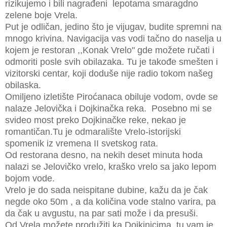
rizikujemo i bili nagrađeni lepotama smaragdno
zelene boje Vrela.
Put je odličan, jedino što je vijugav, budite spremni na
mnogo krivina. Navigacija vas vodi tačno do naselja u
kojem je
restoran ,,Konak Vrelo" gde možete ručati i
odmoriti posle svih obilazaka. Tu je takođe smešten i
vizitorski centar, koji doduše nije radio tokom našeg
obilaska.
Omiljeno izletište Piroćanaca obiluje vodom, ovde se
nalaze Jelovička i Dojkinačka reka. Posebno mi se
svideo most preko Dojkinačke reke, nekao je
romantičan.Tu je odmaralište Vrelo-istorijski
spomenik iz vremena II svetskog rata.
Od restorana desno, na nekih deset minuta hoda
nalazi se Jelovičko vrelo, kraško vrelo sa jako lepom
bojom vode.
Vrelo je do sada neispitane dubine, kažu da je čak
negde oko 50m , a da količina vode stalno varira, pa
da čak u avgustu, na par sati može i da presuši.
Od Vrela možete produžiti ka Dojkinicima, tu vam je