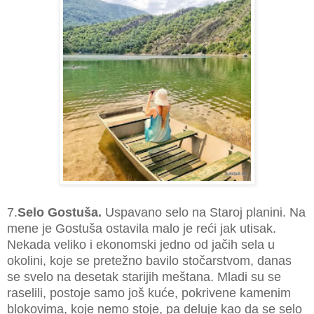
7.
Selo Gostuša.
Uspavano selo na Staroj planini. Na
mene je Gostuša ostavila malo je reći jak utisak.
Nekada veliko i ekonomski jedno od jačih sela u
okolini, koje se pretežno bavilo stočarstvom, danas
se svelo na desetak starijih meštana. Mladi su se
raselili, postoje samo još kuće, pokrivene kamenim
blokovima, koje nemo stoje, pa deluje kao da se selo