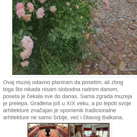
Ovaj muzej odavno planiram da posetim, ali zbog
toga što nikada nisam slobodna radnim danom,
poseta je čekala sve do danas. Sama zgrada muzeja
je prelepa. Građena još u XIX veku, a po lepoti svoje
arhitekture značajan je spomenik tradicionalne
arhitekture ne samo Srbije, već i čitavog Balkana.