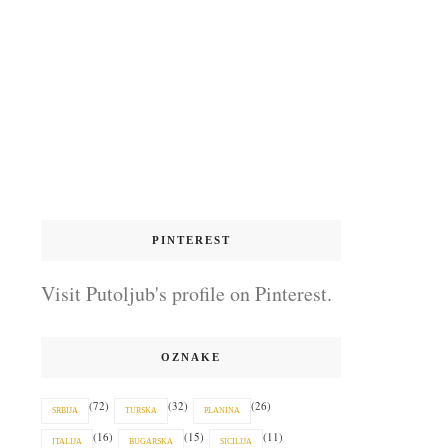
PINTEREST
Visit Putoljub's profile on Pinterest.
OZNAKE
(72)
(32)
(26)
SRBIJA
TURSKA
PLANINA
(16)
(15)
(11)
ITALIJA
BUGARSKA
SICILIJA