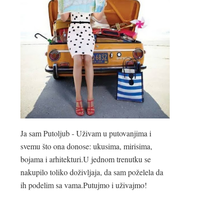
Ja sam Putoljub - Uživam u putovanjima i
svemu što ona donose: ukusima, mirisima,
bojama i arhitekturi.U jednom trenutku se
nakupilo toliko doživljaja, da sam poželela da
ih podelim sa vama.Putujmo i uživajmo!