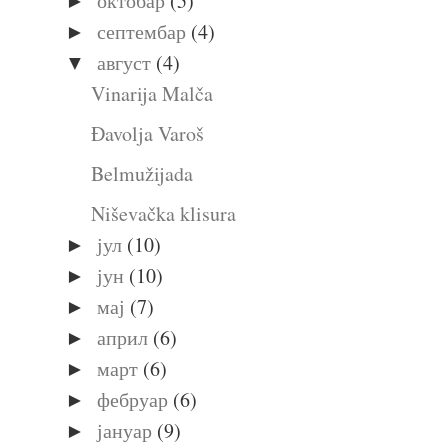
октобар
(5)
►
септембар
(4)
►
август
(4)
▼
Vinarija Malča
Đavolja Varoš
Belmužijada
Niševačka klisura
јул
(10)
►
јун
(10)
►
мај
(7)
►
април
(6)
►
март
(6)
►
фебруар
(6)
►
јануар
(9)
►