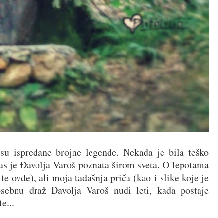
u ispredane brojne legende. Nekada je bila teško
nas je Đavolja Varoš poznata širom sveta. O lepotama
e ovde), ali moja tadašnja priča (kao i slike koje je
sebnu draž Đavolja Varoš nudi leti, kada postaje
e...