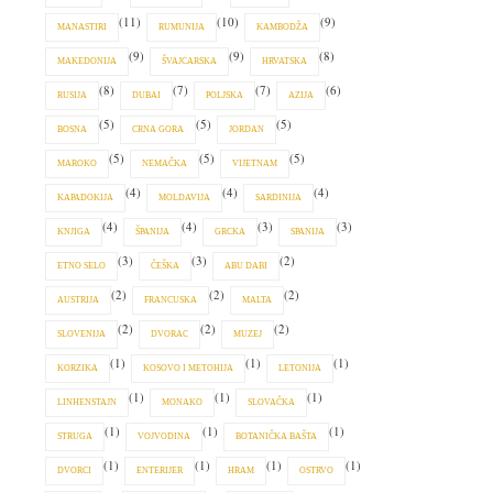
(11)
(10)
(9)
MANASTIRI
RUMUNIJA
KAMBODŽA
(9)
(9)
(8)
MAKEDONIJA
ŠVAJCARSKA
HRVATSKA
(8)
(7)
(7)
(6)
RUSIJA
DUBAI
POLJSKA
AZIJA
(5)
(5)
(5)
BOSNA
CRNA GORA
JORDAN
(5)
(5)
(5)
MAROKO
NEMAČKA
VIJETNAM
(4)
(4)
(4)
KAPADOKIJA
MOLDAVIJA
SARDINIJA
(4)
(4)
(3)
(3)
KNJIGA
ŠPANIJA
GRCKA
SPANIJA
(3)
(3)
(2)
ETNO SELO
ČEŠKA
ABU DABI
(2)
(2)
(2)
AUSTRIJA
FRANCUSKA
MALTA
(2)
(2)
(2)
SLOVENIJA
DVORAC
MUZEJ
(1)
(1)
(1)
KORZIKA
KOSOVO I METOHIJA
LETONIJA
(1)
(1)
(1)
LINHENSTAJN
MONAKO
SLOVAČKA
(1)
(1)
(1)
STRUGA
VOJVODINA
BOTANIČKA BAŠTA
(1)
(1)
(1)
(1)
DVORCI
ENTERIJER
HRAM
OSTRVO