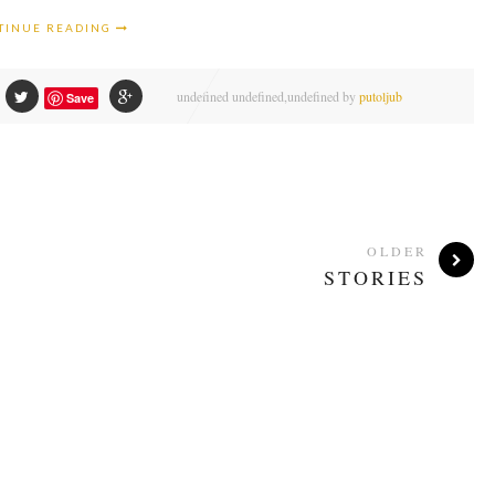
TINUE READING
undefined
undefined,
undefined by
putoljub
Save
OLDER
STORIES