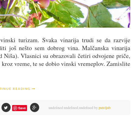
nski turizam. Svaka vinarija trudi se da razvije
diti još nešto sem dobrog vina. Malčanska vinarija
d Niša). Vlasnici su obrazovali četiri odvojene priče,
 kroz vreme, te se dobio vinski vremeplov. Zamislite
TINUE READING
undefined
undefined,
undefined by
putoljub
Save