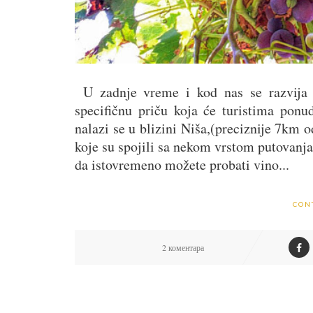
U zadnje vreme i kod nas se razvija vi
specifičnu priču koja će turistima ponu
nalazi se u blizini Niša,(preciznije 7km o
koje su spojili sa nekom vrstom putovanja
da istovremeno možete probati vino...
CON
2 коментара