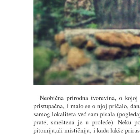
Neobična prirodna tvorevina, o kojoj s
pristupačna, i malo se o njoj pričalo, da
samog lokaliteta već sam pisala (pogledajt
prate, smeštena je u proleće). Neku po
pitomija,ali mističnija, i kada lakše prirast