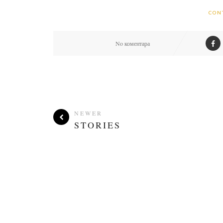
CON
No коментара
NEWER
STORIES