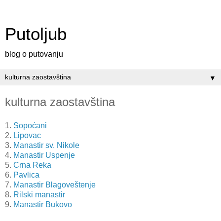
Putoljub
blog o putovanju
▼
kulturna zaostavština
1.
Sopoćani
2.
Lipovac
3.
Manastir sv. Nikole
4.
Manastir Uspenje
5.
Crna Reka
6.
Pavlica
7.
Manastir Blagoveštenje
8.
Rilski manastir
9.
Manastir Bukovo