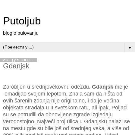
Putoljub
blog o putovanju
▼
28. јул 2016.
Gdanjsk
Zarobljen u srednjovekovnu odeždu,
Gdanjsk
me je
omađijao svojom lepotom. Znala sam da ništa od
ovih šarenih zdanja nije originalno, i da je većina
objekata stradala u II svetskom ratu, ali ipak, Poljaci
su se potrudili da obnovljene zgrade izgledaju
verodostojno. Najveći broj ulica u Gdanjsku nalazi se
na mestu gde su bile još od srednjeg veka, a više od