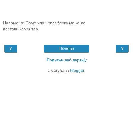
Напомена: Само члан овог блога може да
постави коментар.
‹
›
Почетна
Прикажи веб верзију
Омогућава
Blogger
.