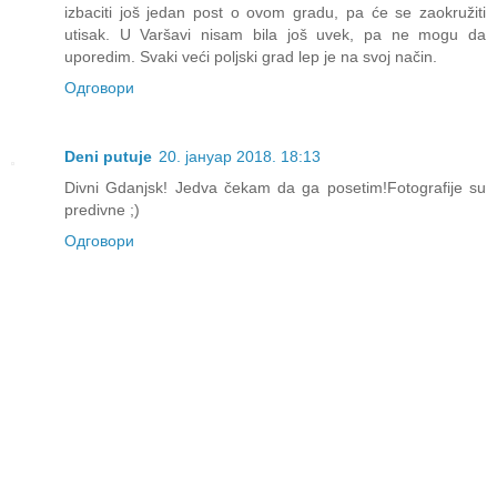
izbaciti još jedan post o ovom gradu, pa će se zaokružiti
utisak. U Varšavi nisam bila još uvek, pa ne mogu da
uporedim. Svaki veći poljski grad lep je na svoj način.
Одговори
Deni putuje
20. јануар 2018. 18:13
Divni Gdanjsk! Jedva čekam da ga posetim!Fotografije su
predivne ;)
Одговори