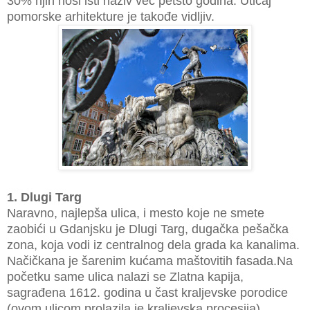
30% njih nosi isti naziv već petsto godina. Uticaj
pomorske arhitekture je takođe vidljiv.
1. Dlugi Targ
Naravno, najlepša ulica, i mesto koje ne smete
zaobići u Gdanjsku je Dlugi Targ, dugačka pešačka
zona, koja vodi iz centralnog dela grada ka kanalima.
Načičkana je šarenim kućama maštovitih fasada.Na
početku same ulica nalazi se Zlatna kapija,
sagrađena 1612. godina u čast kraljevske porodice
(ovom ulicom prolazila je kraljevska procesija).