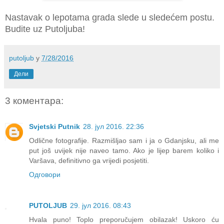
Nastavak o lepotama grada slede u sledećem postu.
Budite uz Putoljuba!
putoljub
у
7/28/2016
Дели
3 коментара:
Svjetski Putnik
28. јул 2016. 22:36
Odlične fotografije. Razmišljao sam i ja o Gdanjsku, ali me
put još uvijek nije naveo tamo. Ako je lijep barem koliko i
Varšava, definitivno ga vrijedi posjetiti.
Одговори
PUTOLJUB
29. јул 2016. 08:43
Hvala puno! Toplo preporučujem obilazak! Uskoro ću