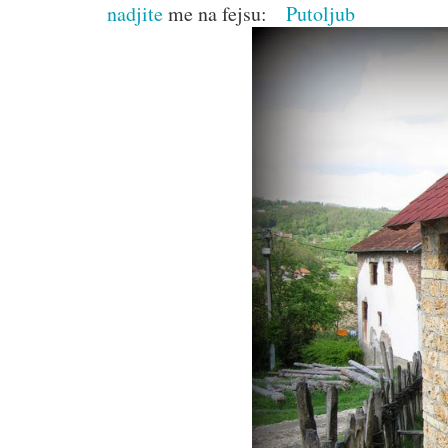
nadjite
me na fejsu:
Putoljub