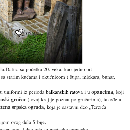
la.Datira sa početka 20. veka, kao jedno od
, sa starim kućama i okućnicom ( šupa, mlekara, bunar,
opancima
 u uniformi iz perioda
balkanskih ratova
i u
, koji
kuski grnčar
( ovaj kraj je poznat po grnčarima), takođe u
etena srpska ograda
, koja je sastavni deo „Terzića
ijom ovog dela Srbije.
postavkom, i deo gde su postavke tematske.