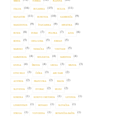
SRBIJA
TURSKA
PLANINA
(16)
(15)
(11)
ITALIJA
BUGARSKA
SICILIJA
(11)
(10)
(9)
MANASTIRI
RUMUNIJA
KAMBODŽA
(9)
(9)
(8)
MAKEDONIJA
ŠVAJCARSKA
HRVATSKA
(8)
(7)
(7)
(6)
RUSIJA
DUBAI
POLJSKA
AZIJA
(5)
(5)
(5)
BOSNA
CRNA GORA
JORDAN
(5)
(5)
(5)
MAROKO
NEMAČKA
VIJETNAM
(4)
(4)
(4)
KAPADOKIJA
MOLDAVIJA
SARDINIJA
(4)
(4)
(3)
(3)
KNJIGA
ŠPANIJA
GRCKA
SPANIJA
(3)
(3)
(2)
ETNO SELO
ČEŠKA
ABU DABI
(2)
(2)
(2)
AUSTRIJA
FRANCUSKA
MALTA
(2)
(2)
(2)
SLOVENIJA
DVORAC
MUZEJ
(1)
(1)
(1)
KORZIKA
KOSOVO I METOHIJA
LETONIJA
(1)
(1)
(1)
LINHENSTAJN
MONAKO
SLOVAČKA
(1)
(1)
(1)
STRUGA
VOJVODINA
BOTANIČKA BAŠTA