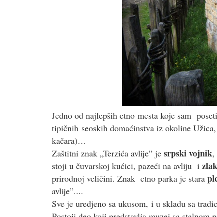
Jedno od najlepših etno mesta koje sam poseti
tipičnih seoskih domaćinstva iz okoline Užica
kačara)…
srpski vojnik
Zaštitni znak „Terzića avlije” je
,
zla
stoji u čuvarskoj kućici, pazeći na avliju i
pl
prirodnoj veličini. Znak etno parka je stara
avlije”....
Sve je uredjeno sa ukusom, i u skladu sa tradic
Postoji deo koji predstavlja muzej sa stalnom 