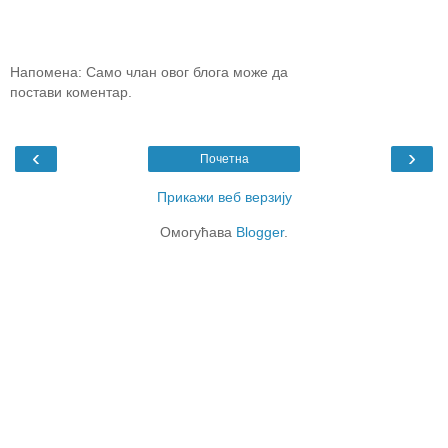
Напомена: Само члан овог блога може да
постави коментар.
‹
›
Почетна
Прикажи веб верзију
Омогућава
Blogger
.