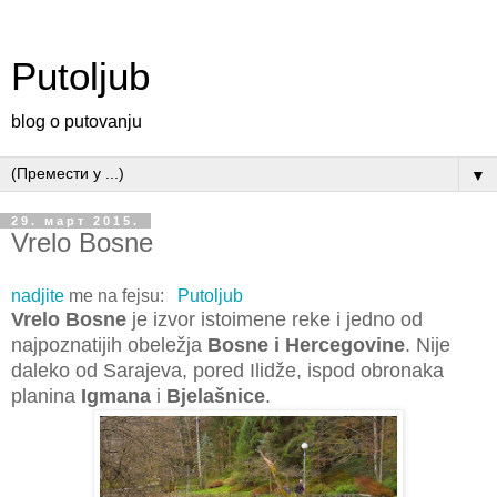
Putoljub
blog o putovanju
▼
29. март 2015.
Vrelo Bosne
nadjite
me na fejsu:
Putoljub
Vrelo Bosne
je izvor istoimene reke i jedno od
najpoznatijih obeležja
Bosne i Hercegovine
. Nije
daleko od Sarajeva, pored Ilidže, ispod obronaka
planina
Igmana
i
Bjelašnice
.